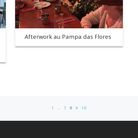
Afterwork au Pampa das Flores
1
…
7
8
9
10