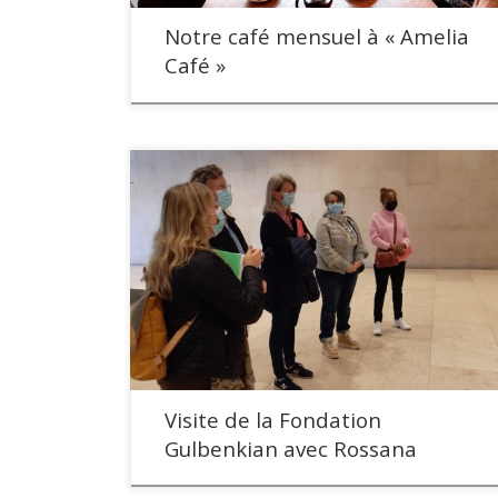
Notre café mensuel à « Amelia
Café »
A la veille de la journée internationale de la femme,
Rossana nous a entrainés à La Fondation Gulbenkian
voir la place de la femme dans les oeuvres présentes
au musée.
Visite de la Fondation
Gulbenkian avec Rossana