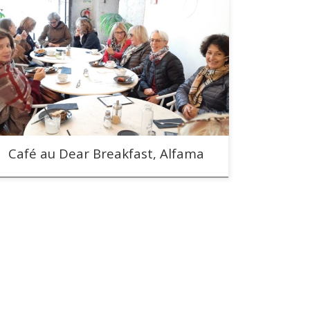
Notre café mensuel au Dear Breakfast dans le quartier
d Alfama
Café au Dear Breakfast, Alfama