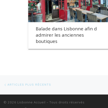
Balade dans Lisbonne afin d
admirer les anciennes
boutiques
Navigation dans les articles
Articles plus récents
ARTICLES PLUS RÉCENTS
© 2026
Lisbonne Accueil
– Tous droits réservés