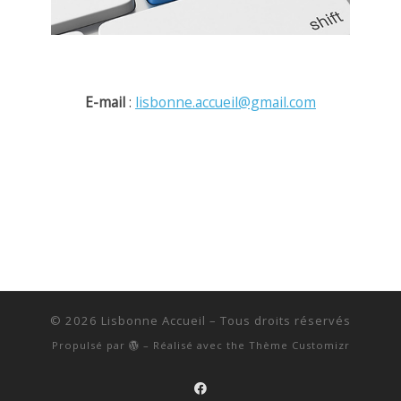
E-mail
:
lisbonne.accueil@gmail.com
© 2026
Lisbonne Accueil
– Tous droits réservés
Propulsé par
– Réalisé avec the
Thème Customizr