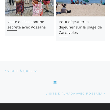
Visite de la Lisbonne
Petit déjeuner et
secrète avec Rossana
déjeuner sur la plage de
Carcavelos
Parcourir les articles
Article précédent
VISITE À QUELUZ
RETOUR À LA LISTE DES AR
Ar
VISITE D ALMADA AVEC ROSSANA