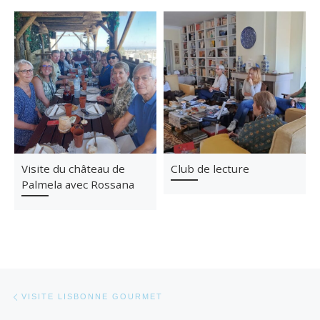
Visite du château de
Club de lecture
Palmela avec Rossana
Parcourir les articles
Article précédent
VISITE LISBONNE GOURMET