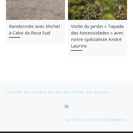
Randonnée avec Michel
Visite du jardin « Tapada
à Cabo da Roca Sud
das Necessidades » avec
notre spécialiste André
Laurins
Parcourir les articles
Article précédent
VISITE DU JARDIN DU PALAIS ROYAL DE CAXIAS
RETOUR À LA LISTE DES AR
Ar
NOTRE CAFÉ DE NOVEMBRE